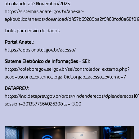
atualizado até Novembro/2025:
https://sistemas.anatel.gov.br/anexar-
api/publico/anexos/download/d457b69289ba2f9468fcd8a68f01
Links para envio de dados:
Portal Anatel:
https://apps.anatel.gov.br/acesso/
Sistema Eletrônico de Informações - SEI:
https://colaboragov.sei.gov.br/sei/controlador_externo.php?
acao=usuario_externo_logar&id_orgao_acesso_externo=7
DATAPREV:
https://ind.dataprev.gov.br/ords/r/indenderecos/dpienderecos101
session=301357756402630&tz=-3:00