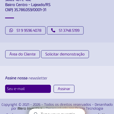
Bairro Centro - Lajeado/RS
CNPJ 35.786.059/0001-31
51 9 9596.4078
51 3748.5199
Área do Cliente
Solicitar demonstração
Assine nossa
newsletter
Copyright © 2021 - 2026 - Todos os direitos reservados - Desenhado
por
Mero Inventiva
- Desenvolvido por Quaza Tecnologia