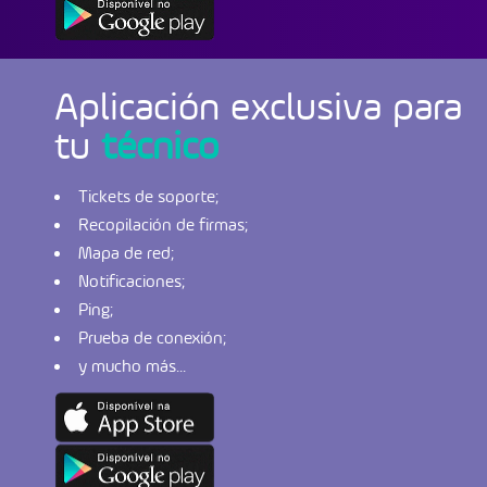
Aplicación exclusiva para
tu
técnico
Tickets de soporte;
Recopilación de firmas;
Mapa de red;
Notificaciones;
Ping;
Prueba de conexión;
y mucho más...